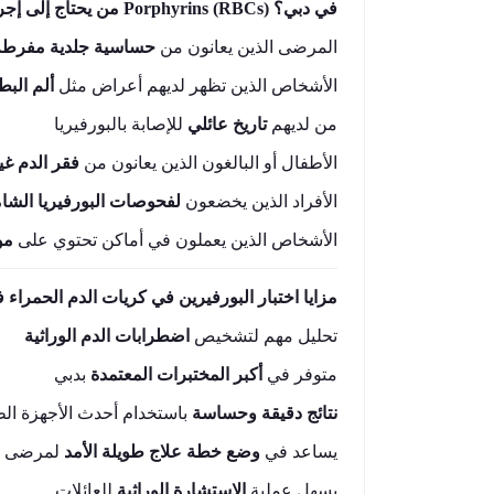
من يحتاج إلى إجراء اختبار Porphyrins (RBCs) في دبي؟
المرضى الذين يعانون من
حساسية جلدية مفرطة
الأشخاص الذين تظهر لديهم أعراض مثل
ألم الب
من لديهم
تاريخ عائلي
للإصابة بالبورفيريا
الأطفال أو البالغون الذين يعانون من
فقر الدم غي
الأفراد الذين يخضعون
لفحوصات البورفيريا الشام
الأشخاص الذين يعملون في أماكن تحتوي على
مو
مزايا اختبار البورفيرين في كريات الدم الحمراء 
تحليل مهم لتشخيص
اضطرابات الدم الوراثية
متوفر في
أكبر المختبرات المعتمدة
بدبي
نتائج دقيقة وحساسة
باستخدام أحدث الأجهزة الط
يساعد في
وضع خطة علاج طويلة الأمد
لمرضى ال
يسهل عملية
الاستشارة الوراثية
للعائلات