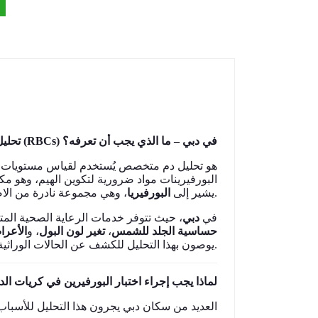
تحليل البورفيرين في كريات الدم الحمراء (RBCs) في دبي – ما الذي يجب أن تعرفه؟
هو تحليل دم متخصص يُستخدم لقياس مستويات
البورفيرينات مواد ضرورية لتكوين الهيم، وهو مك
، وهي مجموعة نادرة من الاضطرابات الأيضية التي تؤثر على الجهاز العصبي أو الجلد.
يشير إلى
البورفيريا
في
دبي
حيث تتوفر خدمات الرعاية الصحية المتقدم
الأعرا
، و
تغير لون البول
،
حساسية الجلد للشمس
يوصون بهذا التحليل للكشف عن الحالات الوراثية النادرة.
لماذا يجب إجراء اختبار البورفيرين في كريات ال
العديد من سكان دبي يجرون هذا التحليل للأسباب ا