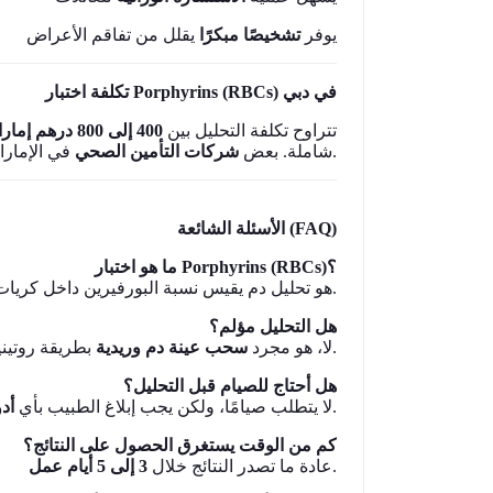
يوفر
تشخيصًا مبكرًا
يقلل من تفاقم الأعراض
تكلفة اختبار Porphyrins (RBCs) في دبي
تتراوح تكلفة التحليل بين
400 إلى 800 درهم إماراتي
في الإمارات قد تغطي تكلفة التحليل عند وجود توصية طبية.
شاملة. بعض
شركات التأمين الصحي
الأسئلة الشائعة (FAQ)
ما هو اختبار Porphyrins (RBCs)؟
هو تحليل دم يقيس نسبة البورفيرين داخل كريات
.
هل التحليل مؤلم؟
بطريقة روتينية وغير مؤلمة.
لا، هو مجرد
سحب عينة دم وريدية
هل أحتاج للصيام قبل التحليل؟
تتناولها.
لا يتطلب صيامًا، ولكن يجب إبلاغ الطبيب بأي
أد
كم من الوقت يستغرق الحصول على النتائج؟
3 إلى 5 أيام عمل
عادة ما تصدر النتائج خلال
.