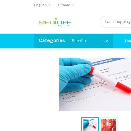
English
Dirham
Categories
(See All)
Ho