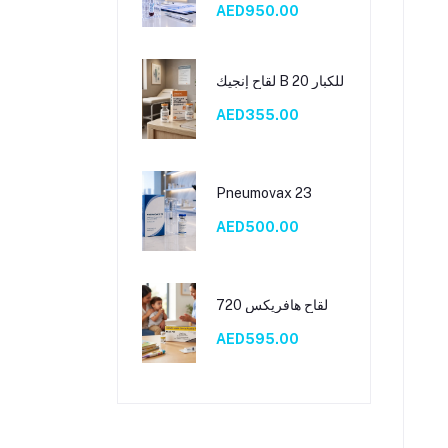
AED950.00
لقاح إنجيك B 20 للكبار
AED355.00
Pneumovax 23
AED500.00
لقاح هافريكس 720
AED595.00