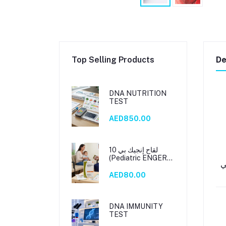
Top Selling Products
De
DNA NUTRITION
TEST
AED850.00
لقاح إنجيك بي 10
(Pediatric ENGERIX
.
B 10)
AED80.00
DNA IMMUNITY
TEST