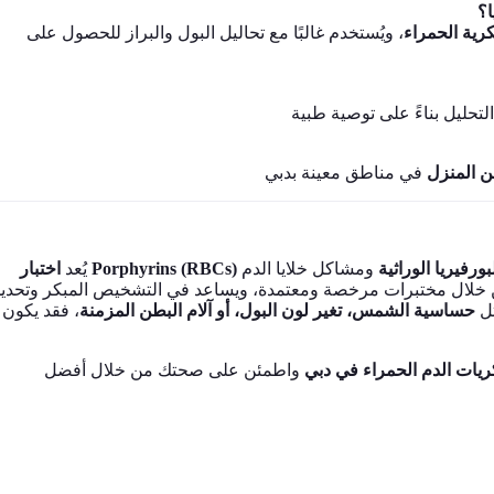
ا؟
كرية الحمراء
، ويُستخدم غالبًا مع تحاليل البول والبراز للحصول على
ن المنزل
بورفيريا الوراثية
ومشاكل خلايا الدم
اختبار Porphyrins (RBCs)
يُعد
، ن خلال مختبرات مرخصة ومعتمدة، ويساعد في التشخيص المبكر وتحديد
ثل
حساسية الشمس، تغير لون البول، أو آلام البطن المزمنة
، فقد يكون
كريات الدم الحمراء في دبي
واطمئن على صحتك من خلال أفضل