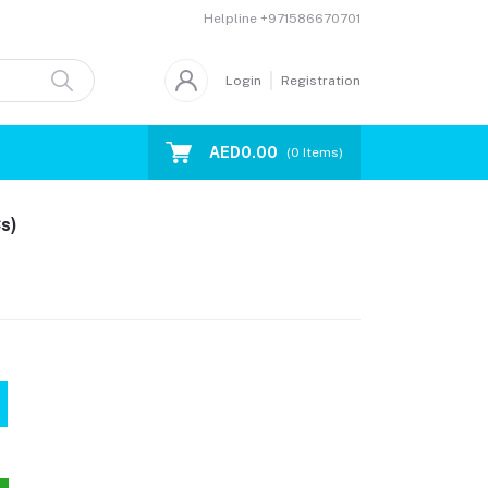
Helpline
+971586670701
Login
Registration
AED0.00
(
0
Items)
تحليل  (RBCs)