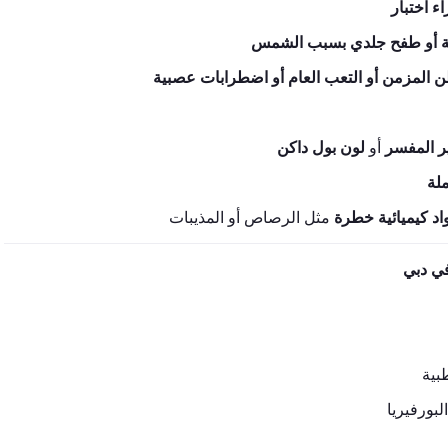
 أو طفح جلدي بسبب الشمس
طن المزمن أو التعب العام أو اضطرابات عصبية
ر المفسر
أو
لون بول داكن
لة
اد كيميائية خطرة
مثل الرصاص أو المذيبات
في دبي
بية
بورفيريا