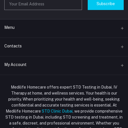
Subscribe
Menu
Home
Contacts
Std Clinic Dubai
Address
My Account
Doctor at Home
JUMEIRAH- DUBAI- UNITED ARAB EMIRATES
IV Drip Therapy Dubai
Login
Phone
HIV Test Dubai
Medilife Homecare offers expert STD Testing in Dubai, IV
+971586670701
Order History
Therapy at home, and wellness services. Your health is our
Blood Test Dubai
priority. When prioritizing your health and well-being, seeking
Email
My Wishlist
confidential and accurate testing services is essential. At
Vaccination at Home in Dubai
support@dubaistdclinic.ae
Medilife Homecare
STD Clinic Dubai
, we provide comprehensive
Track Order
Injections at Home
STD testing in Dubai, including STD screening and treatment, in
a safe, discreet, and professional environment. Whether you
Flash Sale