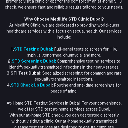
prefer to visit a clinic or opt for the comfort of an at-home STD
check, we ensure fast and reliable results tailored to your needs.
Blogs
Why Choose Medilife STD Clinic Dubai?
At Medilife Clinic, we are dedicated to providing world-class
healthcare services with a focus on sexual health. Our services
include:
1.
STD Testing Dubai:
Full-panel tests to screen for HIV,
syphilis, gonorrhea, chlamydia, and more.
2.
STD Screening Dubai:
Comprehensive testing services to
identify sexually transmitted infections in their early stages.
3.STI Test Dubai:
Specialized screening for common and rare
sexually transmitted infections.
4.
STD Check Up Duba
i:
Routine and one-time screenings for
peace of mind.
At-Home STD Testing Services in Dubai. For your convenience,
we offer STD test at-home services across Dubai.
With our at-home STD check, you can get tested discreetly
without visiting a clinic. Our at-home sexually transmitted
disease test services are designed to ensure complete