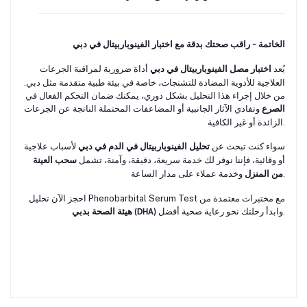
الخاتمة – راقب صحتك بدقة مع اختبار الفينوباربيتال في دبي
يُعد
أداة ضرورية لمراقبة الجرعات
اختبار مصل الفينوباربيتال في دبي
العلاجية للأدوية المضادة للتشنجات، خاصة في بيئة طبية متقدمة مثل دبي.
من خلال إجراء هذا التحليل بشكل دوري، يمكنك ضمان التحكم الفعال في
وتفادي الآثار الجانبية أو المضاعفات المحتملة الناتجة عن الجرعات
الصرع
الزائدة أو غير الكافية.
سواء كنت تبحث عن
لأسباب علاجية
تحليل الفينوباربيتال في الدم في دبي
أو وقائية، فإننا نوفر لك خدمة سريعة، دقيقة، وآمنة، تشمل
سحب العينة
وخدمة عملاء على مدار الساعة.
من المنزل
احجز الآن تحليل Phenobarbital Serum Test مع مختبرات معتمدة من
وابدأ رحلتك نحو رعاية صحية أفضل.
هيئة الصحة بدبي (DHA)