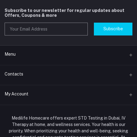
Subscribe to our newsletter for regular updates about
Offers, Coupons & more
Subscribe
Menu
Home
Contacts
Std Clinic Dubai
Address
My Account
Doctor at Home
JUMEIRAH- DUBAI- UNITED ARAB EMIRATES
IV Drip Therapy Dubai
Login
Phone
HIV Test Dubai
Medilife Homecare offers expert STD Testing in Dubai, IV
+971586670701
Order History
Therapy at home, and wellness services. Your health is our
Blood Test Dubai
priority. When prioritizing your health and well-being, seeking
Email
My Wishlist