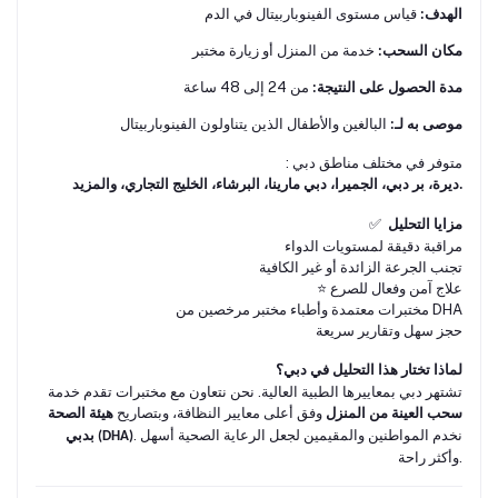
قياس مستوى الفينوباربيتال في الدم
الهدف:
خدمة من المنزل أو زيارة مختبر
مكان السحب:
من 24 إلى 48 ساعة
مدة الحصول على النتيجة:
البالغين والأطفال الذين يتناولون الفينوباربيتال
موصى به لـ:
: متوفر في مختلف مناطق دبي
ديرة، بر دبي، الجميرا، دبي مارينا، البرشاء، الخليج التجاري، والمزيد.
✅
مزايا التحليل
مراقبة دقيقة لمستويات الدواء
تجنب الجرعة الزائدة أو غير الكافية
⭐ علاج آمن وفعال للصرع
مختبرات معتمدة وأطباء مختبر مرخصين من DHA
حجز سهل وتقارير سريعة
لماذا تختار هذا التحليل في دبي؟
تشتهر دبي بمعاييرها الطبية العالية. نحن نتعاون مع مختبرات تقدم خدمة
وفق أعلى معايير النظافة، وبتصاريح
سحب العينة من المنزل
هيئة الصحة
. نخدم المواطنين والمقيمين لجعل الرعاية الصحية أسهل
بدبي (DHA)
وأكثر راحة.