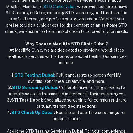
confidential and accurate testing services is essential. At
Vaccination at Home in Dubai
support@dubaistdclinic.ae
Medilife Homecare
STD Clinic Dubai
, we provide comprehensive
Track Order
Injections at Home
STD testing in Dubai, including STD screening and treatment, in
a safe, discreet, and professional environment. Whether you
Flash Sale
prefer to visit a clinic or opt for the comfort of an at-home STD
check, we ensure fast and reliable results tailored to your needs.
Blogs
Why Choose Medilife STD Clinic Dubai?
At Medilife Clinic, we are dedicated to providing world-class
healthcare services with a focus on sexual health. Our services
include:
1.
STD Testing Dubai:
Full-panel tests to screen for HIV,
syphilis, gonorrhea, chlamydia, and more.
2.
STD Screening Dubai:
Comprehensive testing services to
identify sexually transmitted infections in their early stages.
3.STI Test Dubai:
Specialized screening for common and rare
sexually transmitted infections.
4.
STD Check Up Duba
i:
Routine and one-time screenings for
peace of mind.
At-Home STD Testing Services in Dubai. For your convenience,