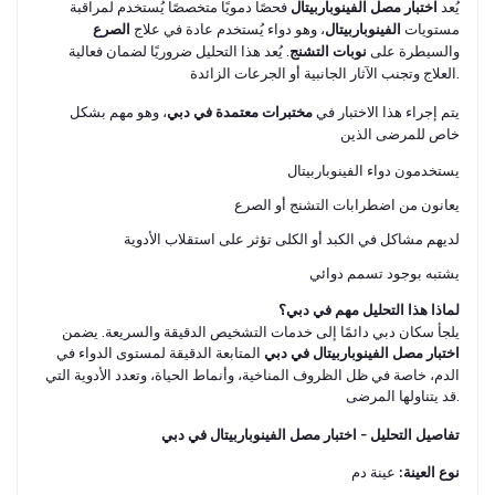
يُعد
فحصًا دمويًا متخصصًا يُستخدم لمراقبة
اختبار مصل الفينوباربيتال
مستويات
، وهو دواء يُستخدم عادة في علاج
الفينوباربيتال
الصرع
والسيطرة على
. يُعد هذا التحليل ضروريًا لضمان فعالية
نوبات التشنج
العلاج وتجنب الآثار الجانبية أو الجرعات الزائدة.
يتم إجراء هذا الاختبار في
، وهو مهم بشكل
مختبرات معتمدة في دبي
خاص للمرضى الذين
يستخدمون دواء الفينوباربيتال
يعانون من اضطرابات التشنج أو الصرع
لديهم مشاكل في الكبد أو الكلى تؤثر على استقلاب الأدوية
يشتبه بوجود تسمم دوائي
لماذا هذا التحليل مهم في دبي؟
يلجأ سكان دبي دائمًا إلى خدمات التشخيص الدقيقة والسريعة. يضمن
المتابعة الدقيقة لمستوى الدواء في
اختبار مصل الفينوباربيتال في دبي
الدم، خاصة في ظل الظروف المناخية، وأنماط الحياة، وتعدد الأدوية التي
قد يتناولها المرضى.
تفاصيل التحليل – اختبار مصل الفينوباربيتال في دبي
عينة دم
نوع العينة: