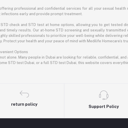
offering professional and confidential services for all your sexual health 
infections early and provide prompt treatment.
STD check and STD test at home options, allowing you to get tested disc
and timely results. Our at-home STD screening and sexually transmitted 
hly skilled professionals to prioritize your well-being while delivering rel
 Protect your health and your peace of mind with Medilife Homecare’s trus
nvenient Options
 not alone. Many people in Dubai are looking for reliable, confidential, an
ome STD test Dubai, or a full STD test Dubai, this website covers everyth
return policy
Support Policy