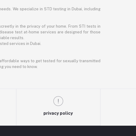
needs. We specialize in STD testing in Dubai, including
reetly in the privacy of your home. From STI tests in
disease test at-home services are designed for those
iable results.
ted services in Dubai.
d affordable ways to get tested for sexually transmitted
ing you need to know.
privacy policy