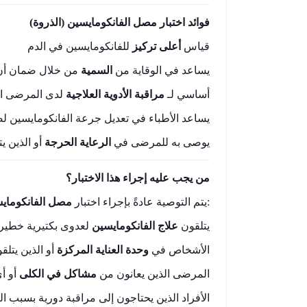
فوائد اختبار مصل الفانكومايسين (الذروة)
قياس
أعلى تركيز
للفانكومايسين في الدم
يساعد في الوقاية من
السمية
من خلال ضمان أن ت
أساسي لـ
مراقبة الأدوية العلاجية
لدى المرضى الذ
يساعد الأطباء في تعديل جرعة الفانكومايسين 
يوصى به للمرضى في
الرعاية الحرجة
أو الذين ي
من يجب عليه إجراء هذا الاختبار؟
للأشخاص الذين:
يتم التوصية عادةً بإجراء اختبار
مصل الفانكوماي)
يتلقون
علاج الفانكومايسين
لعدوى بكتيرية خطير
الأشخاص في
وحدة العناية المركزة
أو الذين يتلقو
المرضى الذين يعانون من
مشاكل في الكلى
أو أي
الأفراد الذين يحتاجون إلى مراقبة دورية بسبب ال