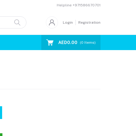
Helpline
+971586670701
Login
Registration
AED0.00
(
0
Items)