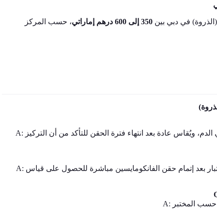
ي
(الذروة) في دبي بين
350 إلى 600 درهم إماراتي
، حسب المركز
لذروة
A: مستوى الذروة هو أعلى تركيز للفانكومايسين في الدم، ويُقاس عادة بعد انتهاء فترة الحقن للتأكد من أن التركيز
A: لا حاجة للتحضير الخاص. يوصى عادةً بإجراء الاختبار بعد إتمام حقن الفانكومايسين مباشرة للحصول على قياس