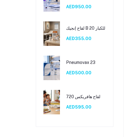
AED950.00
لقاح إنجيك B 20 للكبار
AED355.00
Pneumovax 23
AED500.00
لقاح هافريكس 720
AED595.00