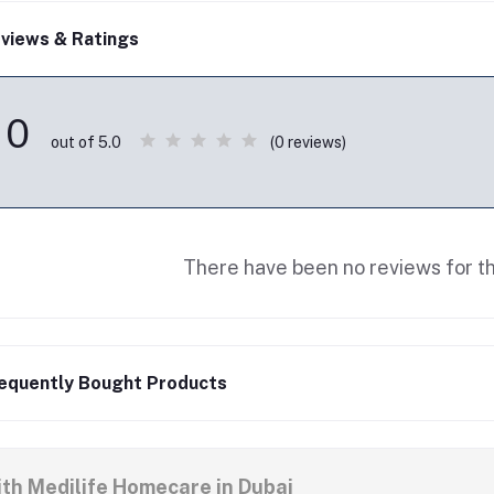
views & Ratings
0
(0 reviews)
out of 5.0
There have been no reviews for th
equently Bought Products
ith Medilife Homecare in Dubai