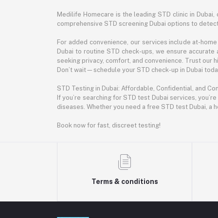
Medilife Homecare is the leading STD clinic in Dubai, 
comprehensive STD screening Dubai options to detect 
For added convenience, our services include at-home 
Dubai to routine STD check-ups, we ensure accurate 
seeking privacy, comfort, and convenience. Trust our hig
Don’t wait—schedule your STD check-up in Dubai today.
STD Testing in Dubai: Affordable, Confidential, and Co
If you’re searching for STD test Dubai services, you’re
diseases. Whether you need a free STD test Dubai, a h
Book now for fast, discreet testing!
Terms & conditions