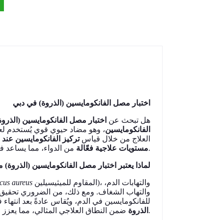
اختبار مصل الفانكومايسين (الذروة) في دبي
هل تبحث عن
اختبار مصل الفانكومايسين (الذرو)
الفانكومايسين
وهو مضاد حيوي قوي يُستخدم لعلاج 
العلاج من خلال قياس
تركيز الفانكومايسين عند 
من الدواء، مما يساعد في تقليل مخاطر السمية.
مستويات علاجية فعّالة
لماذا يعتبر اختبار مصل الفانكومايسين (الذروة) م
cus aureus
المقاوم للميثيسيلين)، والتهابات الدم،
والتهاب الشغاف. ومع ذلك، من الضروري تحقيق ا
للفانكومايسين في الدم، ويُقاس عادةً بعد انتهاء 
ضمن النطاق العلاجي المثالي، مما يعزز الفعالية ويقلل من آثار الأدوية السامة.
الذروة