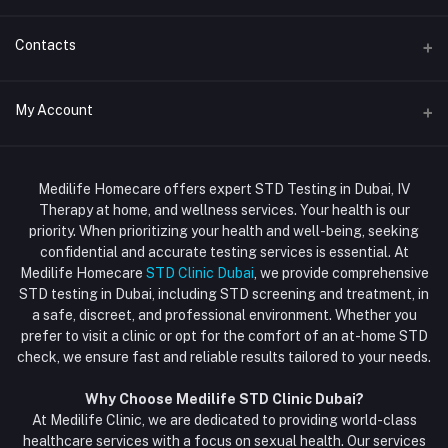
Home
Contacts
Std Clinic Dubai
Address
My Account
Doctor at Home
JUMEIRAH- DUBAI- UNITED ARAB EMIRATES
IV Drip Therapy Dubai
Login
Phone
HIV Test Dubai
Medilife Homecare offers expert STD Testing in Dubai, IV
+971586670701
Order History
Therapy at home, and wellness services. Your health is our
Blood Test Dubai
priority. When prioritizing your health and well-being, seeking
Email
My Wishlist
confidential and accurate testing services is essential. At
Vaccination at Home in Dubai
support@dubaistdclinic.ae
Medilife Homecare
STD Clinic Dubai
, we provide comprehensive
Track Order
Injections at Home
STD testing in Dubai, including STD screening and treatment, in
a safe, discreet, and professional environment. Whether you
Flash Sale
prefer to visit a clinic or opt for the comfort of an at-home STD
check, we ensure fast and reliable results tailored to your needs.
Blogs
Why Choose Medilife STD Clinic Dubai?
At Medilife Clinic, we are dedicated to providing world-class
healthcare services with a focus on sexual health. Our services