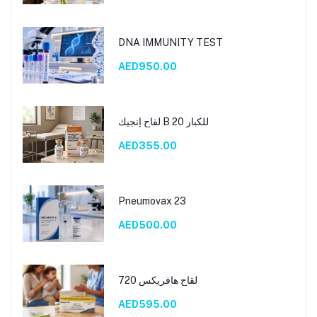
DNA IMMUNITY TEST
AED950.00
لقاح إنجيك B 20 للكبار
AED355.00
Pneumovax 23
AED500.00
لقاح هافريكس 720
AED595.00