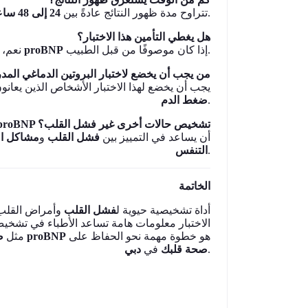
24 إلى 48 ساعة
تتراوح مدة ظهور النتائج عادةً بين
.
هل يغطي التأمين هذا الاختبار؟
نعم، غالبًا ما يغطي التأمين الصحي في دبي اختبار
proBNP
إذا كان موصوفًا من قبل الطبيب.
من يجب أن يخضع لاختبار البروتين الدماغي المد
يجب أن يخضع لهذا الاختبار الأشخاص الذين يعا
ضغط الدم
.
هل يمكن لاختبار proBNP تشخيص حالات أخرى غير فشل القلب؟
أن يساعد في التمييز بين
فشل القلب
و
مشاكل ال
التنفس
.
الخاتمة
أداة تشخيصية حيوية ل
فشل القلب
وأمراض القلب 
الاختبار معلومات هامة تساعد الأطباء في تشخيص
ض
مثل
، فإن اختبار
proBNP
هو خطوة مهمة نحو الحفاظ على
دبي
في
صحة قلبك
.