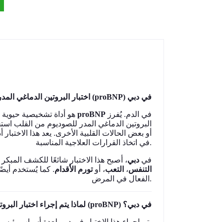
اختبار البروتين الدماغي المدر للصوديوم (proBNP) في دبي
هو أداة تشخيصية حيوية تقيس مستوى
proBNP
في الدم. يُفرز
البروتين الدماغي المدر للصوديوم من القلب است
أو بعض الحالات القلبية الأخرى. يعد هذا الاختبا
في اتخاذ القرارات العلاجية المناسبة.
في
دبي
أصبح هذا الاختبار شائعًا للكشف المبكر ع
كما يُستخدم أيضًا
تورم الأقدام
، أو
التعب
،
التنفس
الفعال في المرض.
لماذا يتم إجراء اختبار البروتين الدماغي المدر للصوديوم (proBNP) في دبي؟
يتم إجراء هذا الاختبار في دبي لعدة أسباب رئيسية