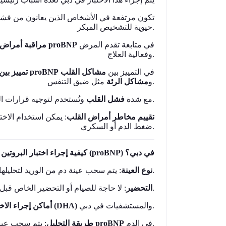
حيوية للتشخيص المبكر.
مراقبة أمراض 
، يساعد اختبار
proBNP
في متابعة تقدم المرض
وفعالية العلاج.
تمييز بين
: يمكن أن تساعد مستويات
proBNP
مشاكل القلب
في التمييز بين
مثل ضيق التنفس.
و
مشاكل الرئة
وتُستخدم لتوجيه قرارات العلاج.
مع شدة
فشل القلب
تقييم مخاطر أمراض القلب
يمكن استخدام الاختبا
ضغط الدم أو السكري.
كيفية إجراء اختبار البروتين الدماغي المدر للصوديوم (proBNP) في دبي؟
: يتم سحب عينة دم من الوريد لتحليلها.
نوع العينة
: لا حاجة للصيام أو التحضير الخاص قبل الاختبار، ولكن يجب اتباع أي تعليمات من الطبيب.
التحضير
والمستشفيات في دبي.
مختبرات معتمدة من هيئة الصحة بدبي (DHA)
أماكن إجراء الاخت
طريقة التحليل
: يتم سحب عينة الدم ثم تحليلها في المختبر لقياس مستوى
proBNP
في الدم.