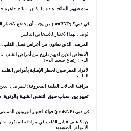
عادة ما تكون النتائج جاهزة خلا
مدة ظهور النتائج
.
من يجب أن يخضع لاختبار البروتين الدماغي المدر للصوديوم (proBNP) في دبي؟
يُوصى بهذا الاختبار للأشخاص التاليين:
: مثل ضيق التنفس، التعب، تورم الساقين أو البطن.
المرضى الذين يعانون من أعراض فشل القلب
الأشخاص الذين لديهم تاريخ من أمراض القلب
مثل
الدم (ارتفاع ضغط الدم).
الأفراد المعرضون لخطر الإصابة بأمراض القلب
م
القلب.
للمرضى الذين ت
مراقبة الحالات القلبية المعروفة
.
: في المرضى الذين يعانون من ضيق التنفس أو ألم في الصدر.
تمييز بين أسباب ضيق التنفس القلبية والرئوية
فوائد اختبار البروتين الدماغي المدر للصوديوم (proBNP) في دبي
أن يكتشف
فشل القلب
في مراحله المبكرة، حت
الأعراض الجسدية.