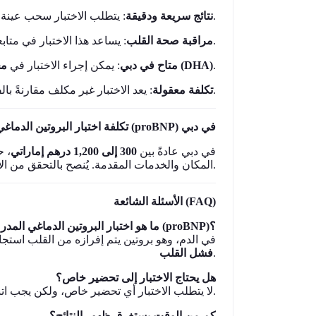
: يتطلب الاختبار سحب عينة دم فقط مع نتائج متاحة في وقت سريع.
نتائج سريعة ودقيقة
وتقييم فعالية العلاج.
مراقبة صحة القلب
يساعد هذا الاختبار في متابعة
مخ
: يمكن إجراء الاختبار في
متاح في دبي
هيئة الصحة بدبي (DHA)
.
: يعد الاختبار غير مكلف مقارنةً بالفحوصات الطبية الأخرى المتعلقة بالقلب.
تكلفة معقولة
تكلفة اختبار البروتين الدماغي المدر للصوديوم (proBNP) في دبي
في دبي عادةً بين
300 إلى 1,200 درهم إماراتي
حس
المكان والخدمات المقدمة. يُنصح بالتحقق من الأسعار الدقيقة مع المختبر أو المستشفى المعني.
الأسئلة الشائعة (FAQ)
ما هو اختبار البروتين الدماغي المدر للصوديوم (proBNP)؟
في الدم، وهو بروتين يتم إفرازه من القلب استج
فشل القلب
.
هل يحتاج الاختبار إلى تحضير خاص؟
لا يتطلب الاختبار أي تحضير خاص، ولكن يجب اتباع تعليمات الطبيب إذا كانت هناك أي تعليمات إضافية.
كم من الوقت يستغرق ظهور النتائج؟