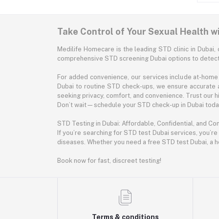
Take Control of Your Sexual Health w
Medilife Homecare is the leading STD clinic in Dubai, 
comprehensive STD screening Dubai options to detect 
For added convenience, our services include at-home 
Dubai to routine STD check-ups, we ensure accurate 
seeking privacy, comfort, and convenience. Trust our hig
Don’t wait—schedule your STD check-up in Dubai today.
STD Testing in Dubai: Affordable, Confidential, and Co
If you’re searching for STD test Dubai services, you’re
diseases. Whether you need a free STD test Dubai, a h
Book now for fast, discreet testing!
Terms & conditions