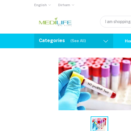
English
Dirham
Categories
(See All)
Ho