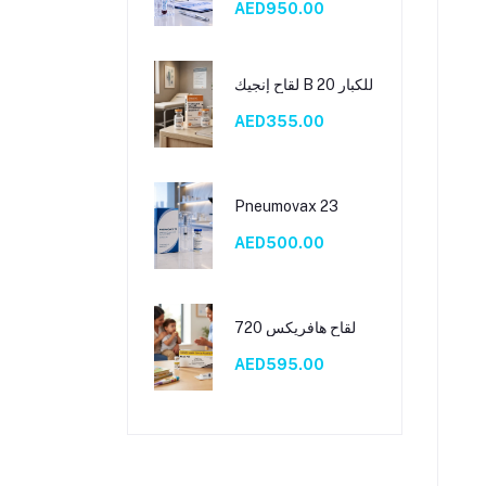
AED950.00
لقاح إنجيك B 20 للكبار
AED355.00
Pneumovax 23
AED500.00
لقاح هافريكس 720
AED595.00