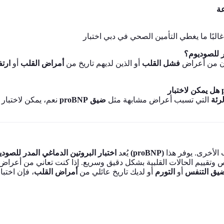
ر للصوديوم؟
نون من أعراض
فشل القلب
أو الذين لديهم تاريخ من
أمراض القلب
أو
ارتف
نعم، يمكن لاختبار
proBNP
ضيق
التي تسبب أعراض مشابهة مثل
رئة
الأخرى. يوفر هذا
اختبار البروتين الدماغي المدر للصوديوم (proBNP)
يُعد
 وتقييم الحالات القلبية بشكل دقيق وسريع. إذا كنت تعاني من أعراض
يق التنفس
أو
التورم
أو لديك تاريخ عائلي من
أمراض القلب