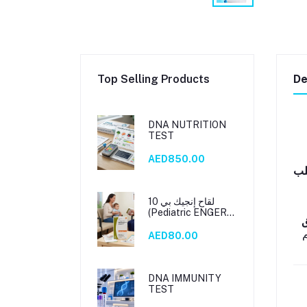
Top Selling Products
De
DNA NUTRITION
TEST
AED850.00
لب
لقاح إنجيك بي 10
(Pediatric ENGERIX
B 10)
AED80.00
DNA IMMUNITY
TEST