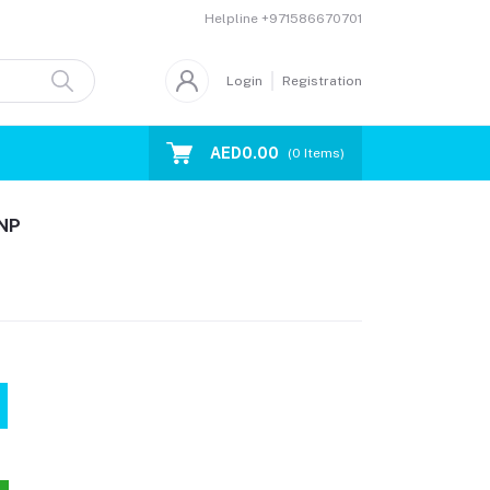
Helpline
+971586670701
Login
Registration
AED0.00
(
0
Items)
اختبا (proBNP